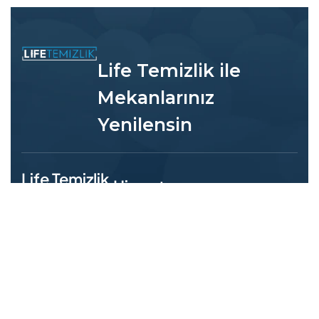
Life Temizlik ile
Mekanlarınız
Yenilensin
Life Temizlik
Hizmet
Neden Life
Bölgelerimiz
Adres:
Temizlik?
İstiklal, Hacı
Kadıköy Temizlik
Rüstemoğlu
Şirketi
🛡️ Sigortalı
Sk. No:39/1,
Personel Garantisi
34762
Beşiktaş Temizlik
Şirketi
🌱 %100 Doğal
Ümraniye/
Temizlik Ürünleri
İstanbul