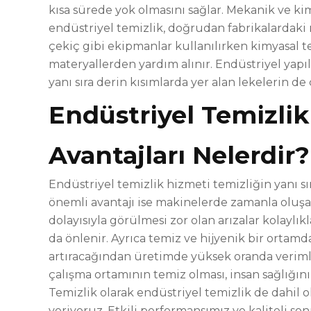
kısa sürede yok olmasını sağlar. Mekanik ve k
endüstriyel temizlik, doğrudan fabrikalardaki m
çekiç gibi ekipmanlar kullanılırken kimyasal 
materyallerden yardım alınır. Endüstriyel yapı
yanı sıra derin kısımlarda yer alan lekelerin de ç
Endüstriyel Temizli
Avantajları Nelerdir?
Endüstriyel temizlik hizmeti temizliğin yanı sı
önemli avantajı ise makinelerde zamanla oluşan 
dolayısıyla görülmesi zor olan arızalar kolaylık
da önlenir. Ayrıca temiz ve hijyenik bir ortamd
artıracağından üretimde yüksek oranda verimli
çalışma ortamının temiz olması, insan sağlığını
Temizlik olarak endüstriyel temizlik de dahil 
veriyoruz. Etkili performansımız ve kaliteli s