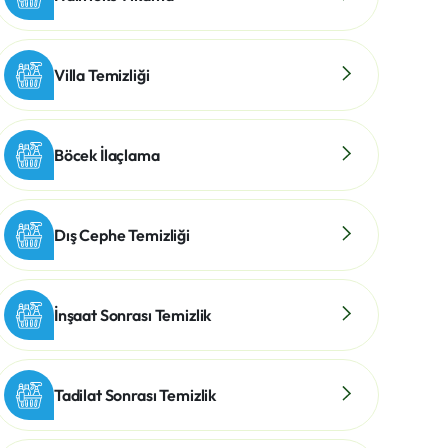
Villa Temizliği
Böcek İlaçlama
Dış Cephe Temizliği
İnşaat Sonrası Temizlik
Tadilat Sonrası Temizlik