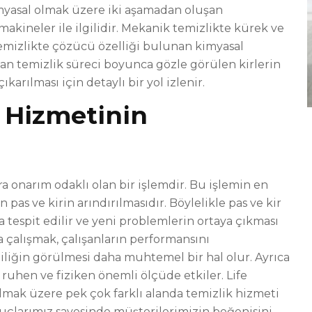
imyasal olmak üzere iki aşamadan oluşan
akineler ile ilgilidir. Mekanik temizlikte kürek ve
temizlikte çözücü özelliği bulunan kimyasal
lan temizlik süreci boyunca gözle görülen kirlerin
ıkarılması için detaylı bir yol izlenir.
k Hizmetinin
ra onarım odaklı olan bir işlemdir. Bu işlemin en
pas ve kirin arındırılmasıdır. Böylelikle pas ve kir
la tespit edilir ve yeni problemlerin ortaya çıkması
a çalışmak, çalışanların performansını
liğin görülmesi daha muhtemel bir hal olur. Ayrıca
 ruhen ve fiziken önemli ölçüde etkiler. Life
olmak üzere pek çok farklı alanda temizlik hizmeti
onuçlarımız sayesinde müşterilerimizin beğenisini