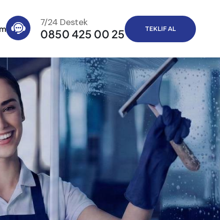
7/24 Destek
im
TEKLIF AL
0850 425 00 25