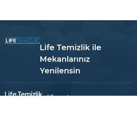
Life Temizlik ile
Mekanlarınız
Yenilensin
Life Temizlik
Hizmet
Neden Life
Bölgelerimiz
Adres:
İstiklal,
Temizlik?
Hacı
Kadıköy Temizlik
Rüstemoğlu
Şirketi
🛡️ Sigortalı Personel
Sk. No:39/1,
Garantisi