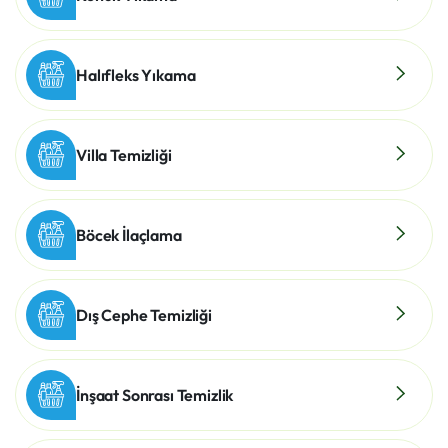
Halıfleks Yıkama
Villa Temizliği
Böcek İlaçlama
Dış Cephe Temizliği
İnşaat Sonrası Temizlik